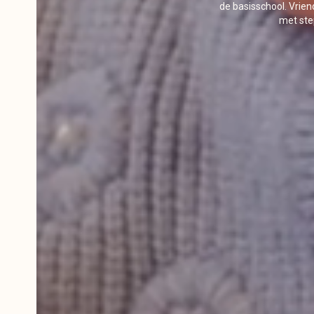
de basisschool. Vrien
met ste